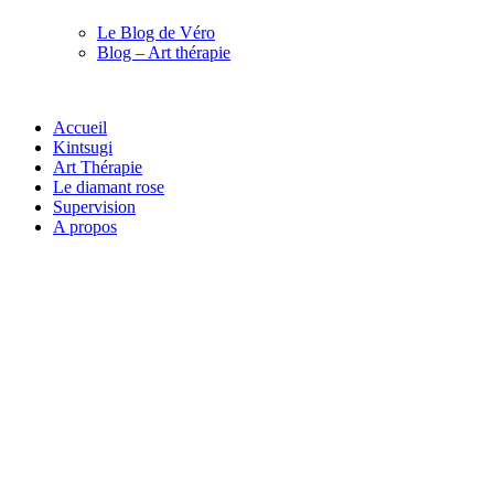
Le Blog de Véro
Blog – Art thérapie
Accueil
Kintsugi
Art Thérapie
Le diamant rose
Supervision
A propos