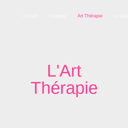
Accueil
Kintsugi
Art Thérapie
Le dia
L'Art
Thérapie