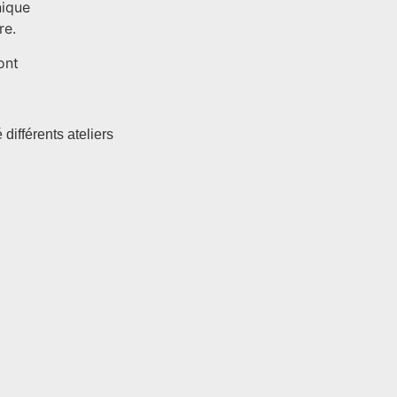
nique
re.
ont
ifférents ateliers