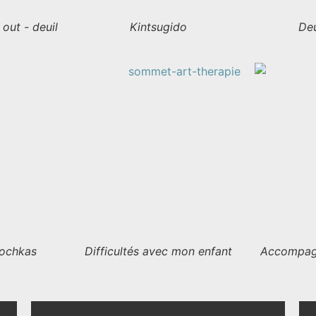
 out - deuil
Kintsugido
Deu
iochkas
Difficultés avec mon enfant
Accompag