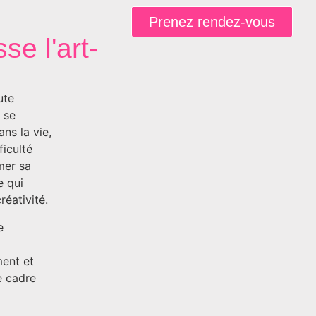
Prenez rendez-vous
se l'art-
ute
 se
ns la vie,
ficulté
mer sa
e qui
réativité.
e
ment et
le cadre