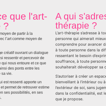
e que l'art-
A qui s'adres
thérapie ?
e ?
L’art-thérapie s’adresse à to
 moyen de partir à la
personne qui aimerait mieux
vec l’art comme moyen de
comprendre pour avancer da
à toute personne dans la dif
ge créatif ouvrant un dialogue
ressentant le besoin d’expri
nsi ressentir et percevoir de
souffrance, à toute personn
e qui nous entoure et ce que
souhaiterait développer sa c
insi des ponts entre les
 sa vie.
S’autoriser à créer un espac
bienveillant à l’intérieur ou à
ui est ressenti apporte un
l’extérieur de soi, sans juge
 et permet de retrouver estime
en ses possibilités, en ses
dans la confidentialité, est 
.
que je propose.