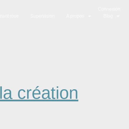
Connexion
mant rose
Supervision
A propos
Blog
la création