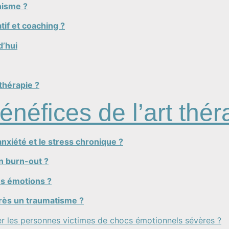
hisme ?
tif et coaching ?
d’hui
 thérapie ?
énéfices de l’art thér
anxiété et le stress chronique ?
un burn-out ?
es émotions ?
après un traumatisme ?
r les personnes victimes de chocs émotionnels sévères ?