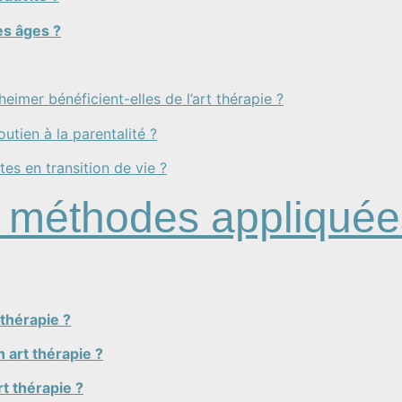
es âges ?
eimer bénéficient-elles de l’art thérapie ?
outien à la parentalité ?
ltes en transition de vie ?
s méthodes appliquées
 thérapie ?
n art thérapie ?
rt thérapie ?