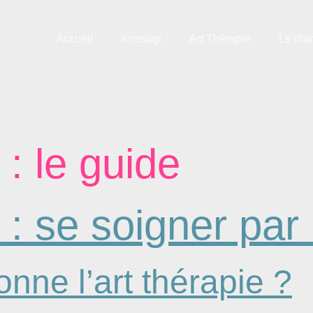
Accueil
Kintsugi
Art Thérapie
Le dia
 : le guide
e : se soigner par 
nne l’art thérapie ?