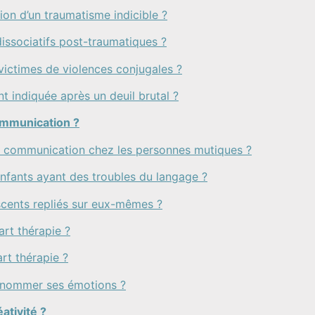
sion d’un traumatisme indicible ?
 dissociatifs post-traumatiques ?
 victimes de violences conjugales ?
nt indiquée après un deuil brutal ?
communication ?
la communication chez les personnes mutiques ?
s enfants ayant des troubles du langage ?
escents repliés sur eux-mêmes ?
art thérapie ?
rt thérapie ?
x nommer ses émotions ?
ativité ?