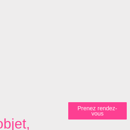
Prenez rendez-
vous
objet,