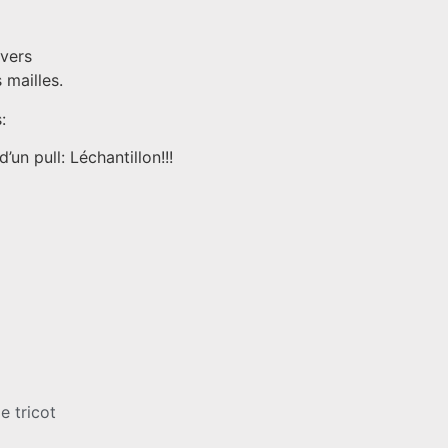
nvers
 mailles.
:
un pull: Léchantillon!!!
e tricot