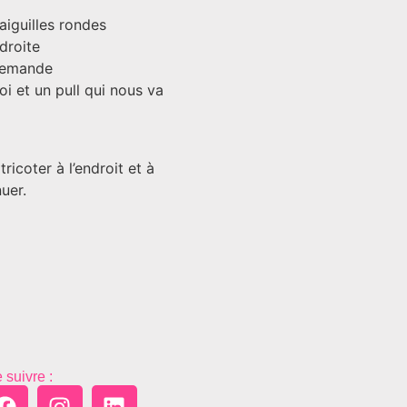
aiguilles rondes
droite
llemande
i et un pull qui nous va
ricoter à l’endroit et à
uer.
 suivre :