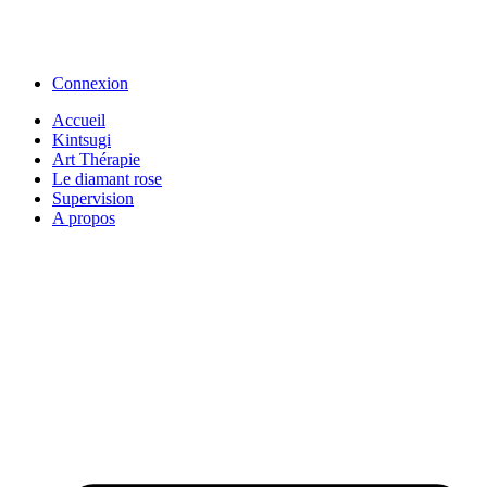
Connexion
Accueil
Kintsugi
Art Thérapie
Le diamant rose
Supervision
A propos