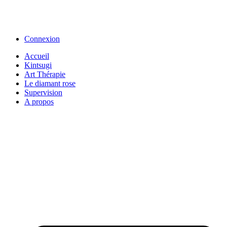
Connexion
Accueil
Kintsugi
Art Thérapie
Le diamant rose
Supervision
A propos