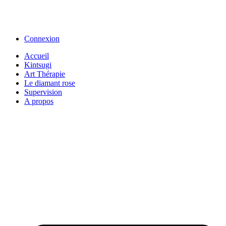
Connexion
Accueil
Kintsugi
Art Thérapie
Le diamant rose
Supervision
A propos