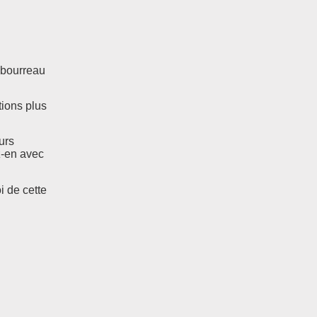
n bourreau
tions plus
urs
z-en avec
i de cette