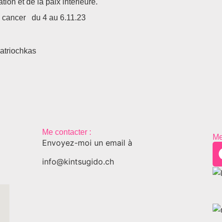
on et de la paix intérieure.
 cancer du 4 au 6.11.23
matriochkas
Me contacter :
Me
Envoyez-moi un email à
info@kintsugido.ch