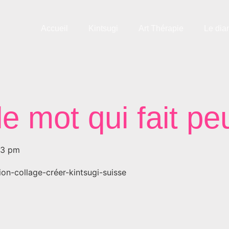
Accueil
Kintsugi
Art Thérapie
Le dia
e mot qui fait peu
33 pm