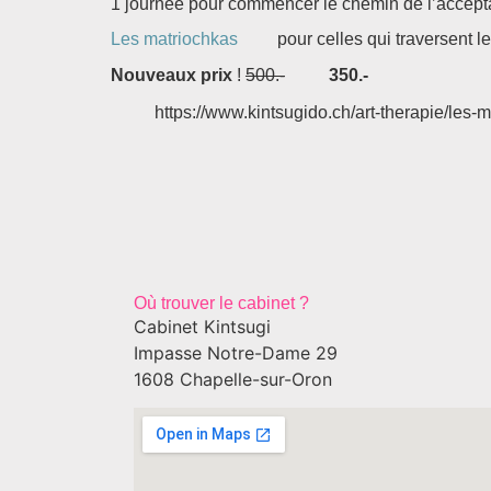
1 journée pour commencer le chemin de l’acceptati
Les matriochkas
pour celles qui traversent le
Nouveaux prix
!
500.-
350.-
https://www.kintsugido.ch/art-therapie/les-
Où trouver le cabinet ?
Cabinet Kintsugi
Impasse Notre-Dame 29
1608 Chapelle-sur-Oron