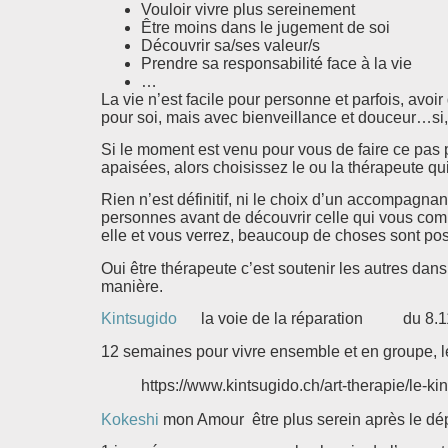
Vouloir vivre plus sereinement
Être moins dans le jugement de soi
Découvrir sa/ses valeur/s
Prendre sa responsabilité face à la vie
…
La vie n’est facile pour personne et parfois, avoi
pour soi, mais avec bienveillance et douceur…si, 
Si le moment est venu pour vous de faire ce pas po
apaisées, alors choisissez le ou la thérapeute qui 
Rien n’est définitif, ni le choix d’un accompagn
personnes avant de découvrir celle qui vous com
elle et vous verrez, beaucoup de choses sont pos
Oui être thérapeute c’est soutenir les autres dan
manière.
Kintsugido
la voie de la réparation du 8.11
12 semaines pour vivre ensemble et en groupe, l
https://www.kintsugido.ch/art-therapie/le-ki
Kokeshi
mon Amour être plus serein après le dé