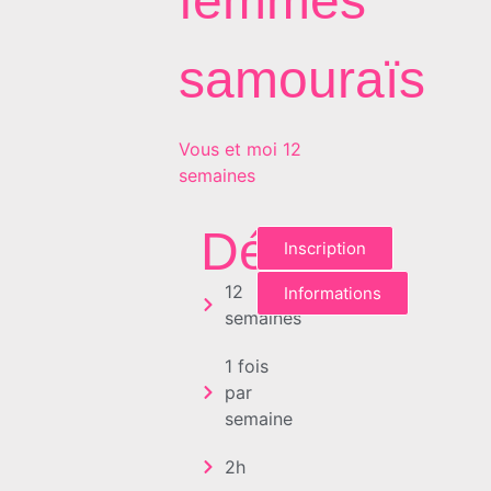
femmes
samouraïs
Vous et moi 12
semaines
Détails
Inscription
12
Informations
semaines
1 fois
par
semaine
2h