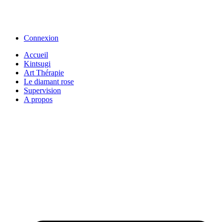
Connexion
Accueil
Kintsugi
Art Thérapie
Le diamant rose
Supervision
A propos