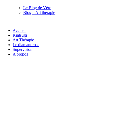
Le Blog de Véro
Blog – Art thérapie
Accueil
Kintsugi
Art Thérapie
Le diamant rose
Supervision
A propos