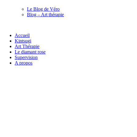
Le Blog de Véro
Blog – Art thérapie
Accueil
Kintsugi
Art Thérapie
Le diamant rose
Supervision
A propos