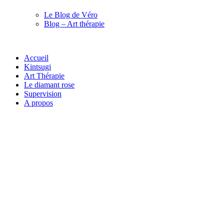
Le Blog de Véro
Blog – Art thérapie
Accueil
Kintsugi
Art Thérapie
Le diamant rose
Supervision
A propos