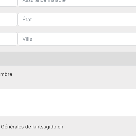
embre
s Générales de kintsugido.ch