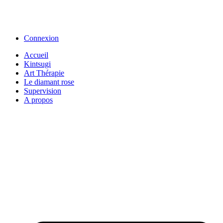
Connexion
Accueil
Kintsugi
Art Thérapie
Le diamant rose
Supervision
A propos