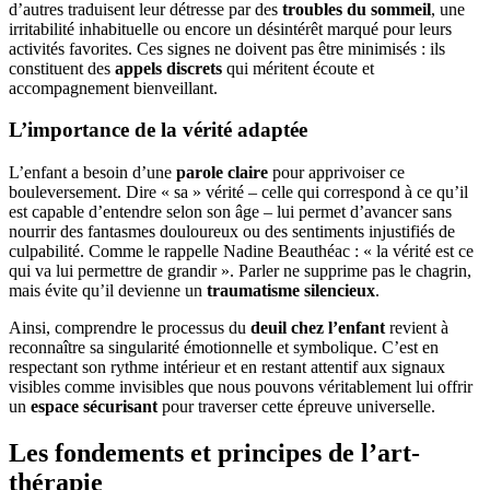
d’autres traduisent leur détresse par des
troubles du sommeil
, une
irritabilité inhabituelle ou encore un désintérêt marqué pour leurs
activités favorites. Ces signes ne doivent pas être minimisés : ils
constituent des
appels discrets
qui méritent écoute et
accompagnement bienveillant.
L’importance de la vérité adaptée
L’enfant a besoin d’une
parole claire
pour apprivoiser ce
bouleversement. Dire « sa » vérité – celle qui correspond à ce qu’il
est capable d’entendre selon son âge – lui permet d’avancer sans
nourrir des fantasmes douloureux ou des sentiments injustifiés de
culpabilité. Comme le rappelle Nadine Beauthéac : « la vérité est ce
qui va lui permettre de grandir ». Parler ne supprime pas le chagrin,
mais évite qu’il devienne un
traumatisme silencieux
.
Ainsi, comprendre le processus du
deuil chez l’enfant
revient à
reconnaître sa singularité émotionnelle et symbolique. C’est en
respectant son rythme intérieur et en restant attentif aux signaux
visibles comme invisibles que nous pouvons véritablement lui offrir
un
espace sécurisant
pour traverser cette épreuve universelle.
Les fondements et principes de l’art-
thérapie