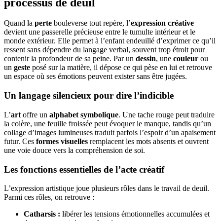
processus de deuil
Quand la
perte
bouleverse tout repère, l’
expression créative
devient une passerelle précieuse entre le tumulte intérieur et le
monde extérieur. Elle permet à l’enfant endeuillé d’exprimer ce qu’il
ressent sans dépendre du langage verbal, souvent trop étroit pour
contenir la profondeur de sa peine. Par un
dessin
, une
couleur
ou
un
geste
posé sur la matière, il dépose ce qui pèse en lui et retrouve
un espace où ses émotions peuvent exister sans être jugées.
Un langage silencieux pour dire l’indicible
L’
art
offre un
alphabet symbolique
. Une tache rouge peut traduire
la colère, une feuille froissée peut évoquer le manque, tandis qu’un
collage d’images lumineuses traduit parfois l’espoir d’un apaisement
futur. Ces
formes visuelles
remplacent les mots absents et ouvrent
une voie douce vers la compréhension de soi.
Les fonctions essentielles de l’acte créatif
L’expression artistique joue plusieurs rôles dans le travail de deuil.
Parmi ces rôles, on retrouve :
Catharsis :
libérer les tensions émotionnelles accumulées et