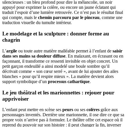
silencieuses : un bleu profond pour dire la mélancolie, un noir
appuyé pour exprimer la colère, ou encore un jaune éclatant qui
traduit l’espoir d’une lumière retrouvée. Ce n’est pas le résultat final
qui compte, mais le
chemin parcouru par le pinceau
, comme une
traduction visuelle du tumulte intérieur.
Le modelage et la sculpture : donner forme au
chagrin
L’
argile
ou toute autre matière malléable permet à l’enfant de
saisir
dans ses mains sa douleur diffuse
. En malaxant, en écrasant ou en
façonnant, il transforme ce ressenti invisible en objet concret. Un
petit garçon endeuillé a ainsi modelé une boule sombre qu’il
décrivait comme « son cœur serré », avant de lui ajouter des ailes
blanches « pour qu’il respire mieux ». La matière devient alors
support symbolique d’un
processus cathartique
.
Le jeu théâtral et les marionnettes : rejouer pour
apprivoiser
L’enfant peut mettre en scène ses
peurs
ou ses
colères
grâce aux
personnages inventés. Derrière une marionnette, il ose dire ce que sa
propre voix n’arrive pas à formuler. Le théâtre offre cet espace où il
reprend du pouvoir sur son histoire : il peut changer la fin, inverser