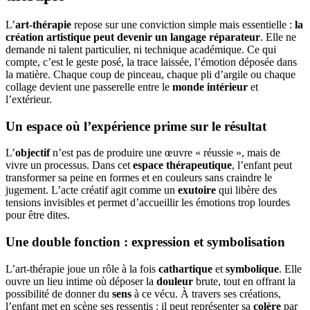
L’
art-thérapie
repose sur une conviction simple mais essentielle :
la
création artistique peut devenir un langage réparateur
. Elle ne
demande ni talent particulier, ni technique académique. Ce qui
compte, c’est le geste posé, la trace laissée, l’émotion déposée dans
la matière. Chaque coup de pinceau, chaque pli d’argile ou chaque
collage devient une passerelle entre le
monde intérieur
et
l’extérieur.
Un espace où l’expérience prime sur le résultat
L’
objectif
n’est pas de produire une œuvre « réussie », mais de
vivre un processus. Dans cet
espace thérapeutique
, l’enfant peut
transformer sa peine en formes et en couleurs sans craindre le
jugement. L’acte créatif agit comme un
exutoire
qui libère des
tensions invisibles et permet d’accueillir les émotions trop lourdes
pour être dites.
Une double fonction : expression et symbolisation
L’art-thérapie joue un rôle à la fois
cathartique
et
symbolique
. Elle
ouvre un lieu intime où déposer la
douleur
brute, tout en offrant la
possibilité de donner du
sens
à ce vécu. À travers ses créations,
l’enfant met en scène ses ressentis : il peut représenter sa
colère
par