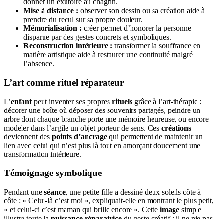
donner un exutoire au chagrin.
Mise à distance :
observer son dessin ou sa création aide à
prendre du recul sur sa propre douleur.
Mémorialisation :
créer permet d’honorer la personne
disparue par des gestes concrets et symboliques.
Reconstruction intérieure :
transformer la souffrance en
matière artistique aide à restaurer une continuité malgré
l’absence.
L’art comme rituel réparateur
L’
enfant
peut inventer ses propres
rituels
grâce à l’art-thérapie :
décorer une boîte où déposer des souvenirs partagés, peindre un
arbre dont chaque branche porte une mémoire heureuse, ou encore
modeler dans l’argile un objet porteur de sens. Ces
créations
deviennent des
points d’ancrage
qui permettent de maintenir un
lien avec celui qui n’est plus là tout en amorçant doucement une
transformation intérieure.
Témoignage symbolique
Pendant une
séance
, une petite fille a dessiné deux soleils côte à
côte : « Celui-là c’est moi », expliquait-elle en montrant le plus petit,
« et celui-ci c’est maman qui brille encore ». Cette
image
simple
illustre toute la
puissance réparatrice
du geste créatif : il ne nie pas