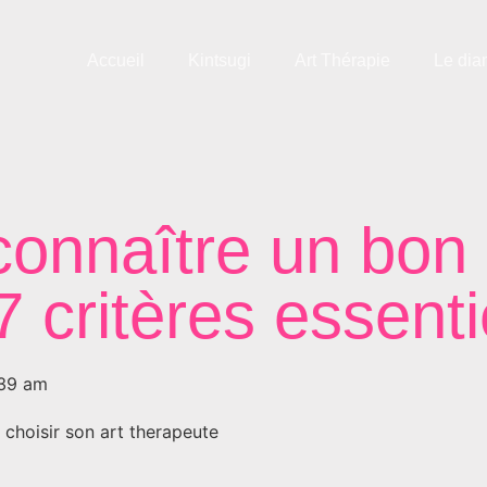
Accueil
Kintsugi
Art Thérapie
Le dia
nnaître un bon 
7 critères essenti
:39 am