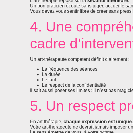
L’art-thérapie repose sur la
sécurité intérieure
.
Un bon praticien écoute sans juger, accueille sans 
Vous devez vous sentir libre de créer sans pressi
4. Une compréhe
cadre d’interven
Un art-thérapeute compétent définit clairement :
La fréquence des séances
La durée
Le tarif
Le respect de la confidentialité
Il sait aussi poser ses limites : il n’est pas magi
5. Un respect pr
En art-thérapie,
chaque expression est unique
.
Votre art-thérapeute ne devrait jamais imposer un
Le sens émerge de vous, à votre rythme.