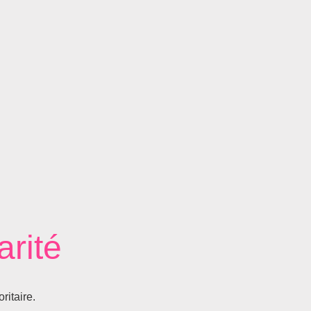
arité
ritaire.