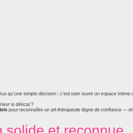
plus qu’une simple décision : c’est oser ouvrir un espace intime 
ieur si délicat ?
iels
pour reconnaître un art-thérapeute digne de confiance — et
n solide et reconnue