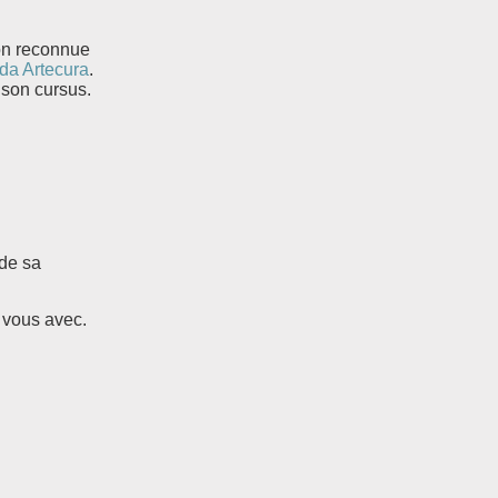
ion reconnue
da Artecura
.
 son cursus.
 de sa
 vous avec.