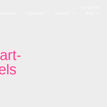
Connexion
mant rose
Supervision
A propos
Blog
art-
els