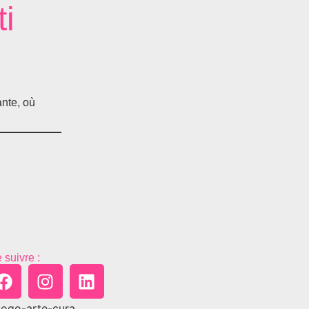
i
ante, où
 suivre :