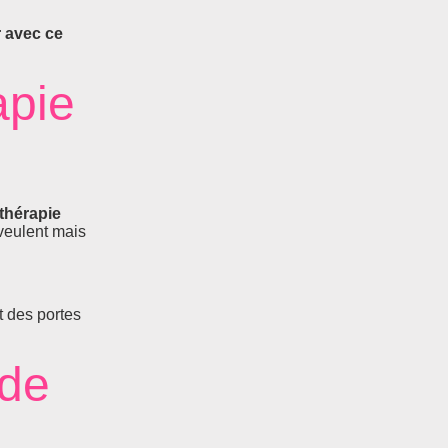
 avec ce
apie
-thérapie
 veulent mais
t des portes
 de