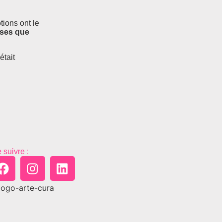
tions ont le
oses que
était
 suivre :