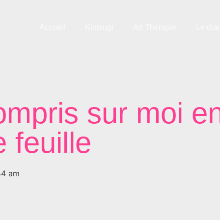
Accueil
Kintsugi
Art Thérapie
Le dia
compris sur moi e
 feuille
44 am