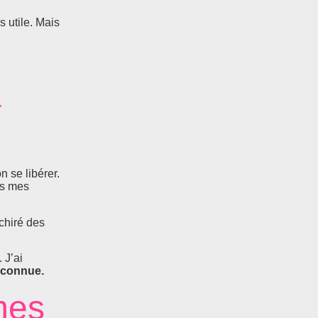
s utile. Mais
à
n se libérer.
ns mes
échiré des
 J’ai
econnue.
mes