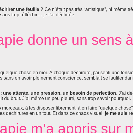
chirer une feuille ?
Ce n’était pas très “artistique”, ni même trè
 sans trop réfléchir… je l’ai déchirée.
rapie donne un sens 
ir quelque chose en moi. À chaque déchirure, j’ai senti une tensio
s sans en avoir pleinement conscience, semblait se faufiler da
 :
une attente, une pression, un besoin de perfection
. J’ai d
fait du bruit. J’ai même un peu pleuré, sans trop savoir pourquoi.
s morceaux, à les disposer librement, à en faire “quelque chose”.
es déchirures en un tout. Et dans ce chaos visuel,
je me suis r
rapie m’a appris sur 