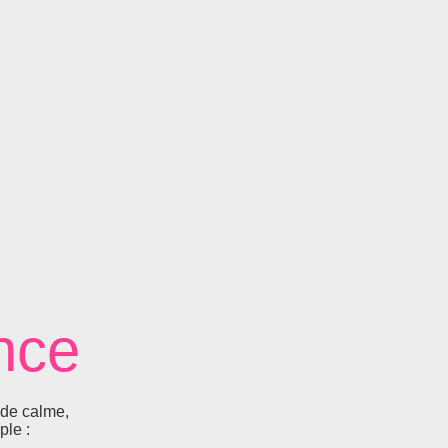
nce
 de calme,
ple :