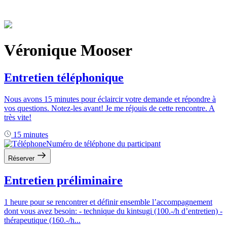
Véronique Mooser
Entretien téléphonique
Nous avons 15 minutes pour éclaircir votre demande et répondre à
vos questions. Notez-les avant! Je me réjouis de cette rencontre. A
très vite!
15 minutes
Numéro de téléphone du participant
Réserver
Entretien préliminaire
1 heure pour se rencontrer et définir ensemble l’accompagnement
dont vous avez besoin: - technique du kintsugi (100.-/h d’entretien) -
thérapeutique (160.-/h...